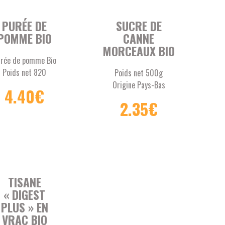
PURÉE DE
SUCRE DE
POMME BIO
CANNE
MORCEAUX BIO
rée de pomme Bio
Poids net 820
Poids net 500g
grammes
Origine Pays-Bas
4.40
€
gine Arles (Bouches-
Certifié agriculture
2.35
€
du-Rhône, 13)
biologique
ertifié Agriculture
biologique
TISANE
« DIGEST
PLUS » EN
VRAC BIO