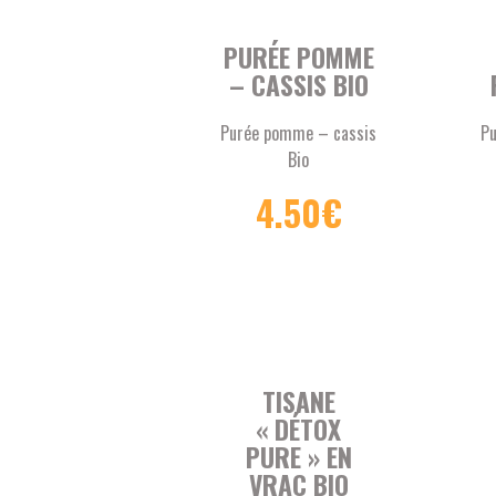
PURÉE POMME
– CASSIS BIO
Purée pomme – cassis
Pu
Bio
Poids net 620
4.50
€
grammes
Ori
Origine Arles (Bouches-
du-Rhône, 13)
C
Certifié Agriculture
biologique
TISANE
« DÉTOX
PURE » EN
VRAC BIO