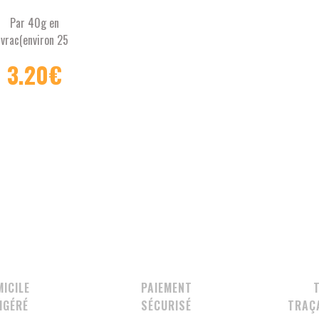
Par 40g en
vrac(environ 25
tisanes)
3.20
€
Tisane contenant:
ouil, Verveine, Thym,
Coriandre, Origan
Origine Buis-les-
ronnies (Drome, 26)
us les ingrédients
sont certifiés
iculture biologique
MICILE
PAIEMENT
IGÉRÉ
SÉCURISÉ
TRAÇA