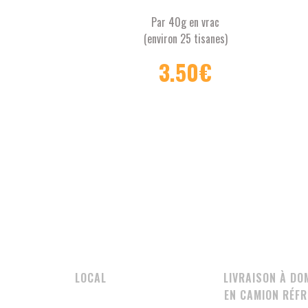
Par 40g en vrac
(environ 25 tisanes)
Tisane contenant:
3.50
€
Verveine, Romarin,
Menthe douce, aubier
Fen
du tilleul, Artichaut,
Sauge, Menthe poivrée.
Origine Buis-les-
Ba
Baronnies (Drome, 26)
To
Tous les ingrédients
sont certifiés
agr
agriculture biologique
LOCAL
LIVRAISON À DO
EN CAMION RÉFR