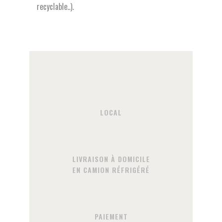
recyclable..).
LOCAL
LIVRAISON À DOMICILE
EN CAMION RÉFRIGÉRÉ
PAIEMENT